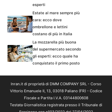
esperti
Estate al mare sempre più
cara: ecco dove
ombrellone e lettini
costano di più in Italia
La mozzarella più buona
del supermercato secondo
gli esperti: ecco quale ha
conquistato il primo posto
Inran.it di proprietà di DMM COMPANY SRL - Corso
Vittorio Emanuele II, 13, 03018 Paliano (FR) - Codice
Fiscale e Partita I.V.A. 03144800608
Testata Giornalistica registrata presso il Tribunale di
Frosinone con n°03/2022 del 27/04/2022