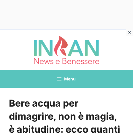
Vai
al
contenuto
Menu
Bere acqua per
dimagrire, non è magia,
è abitudine: ecco quanti