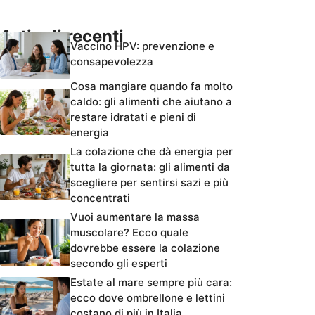
Articoli recenti
Vaccino HPV: prevenzione e
consapevolezza
Cosa mangiare quando fa molto
caldo: gli alimenti che aiutano a
restare idratati e pieni di
energia
La colazione che dà energia per
tutta la giornata: gli alimenti da
scegliere per sentirsi sazi e più
concentrati
Vuoi aumentare la massa
muscolare? Ecco quale
dovrebbe essere la colazione
secondo gli esperti
Estate al mare sempre più cara:
ecco dove ombrellone e lettini
costano di più in Italia