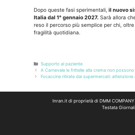
Dopo queste fasi sperimentali,
il nuovo s
Italia dal 1° gennaio 2027.
Sarà allora ch
reso il percorso più semplice per chi, oltr
fragilità quotidiana.
Categorie
Supporto al paziente
A Carnevale le frittelle alla crema non possono 
Focaccine ritirate dai supermercati: attenzione
Inran.it di proprietà di DMM COMPANY S
Testata Giornal