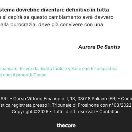
istema dovrebbe diventare definitivo in tutta
e si capirà se questo cambiamento avrà davvero
e alla burocrazia, deve già convivere con una
Aurora De Santis
mancare: ti svelo la ricetta facile e veloce che ti conquisterà
 a questi prodotti Conad
RL - Corso Vittorio Emanuele II, 13, 03018 Paliano (FR) - Codi
istica registrata presso il Tribunale di Frosinone con n°03/202
Copyright ©2026 - Tutti i diritti riservati -
Contattaci