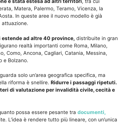
e è stata estesa ad altri territori
, tra cui
erata, Matera, Palermo, Teramo, Vicenza, la
Aosta. In queste aree il nuovo modello è già
 attuazione.
 estende ad altre 40 province,
distribuite in gran
 figurano realtà importanti come Roma, Milano,
o, Como, Ancona, Cagliari, Catania, Messina,
o e Bolzano.
iguarda solo un’area geografica specifica, ma
lla riforma è snellire.
Ridurre i passaggi ripetuti.
eri di valutazione per invalidità civile, cecità e
 quanto possa essere pesante tra
documenti,
e. L’idea è rendere tutto più lineare, con un’unica