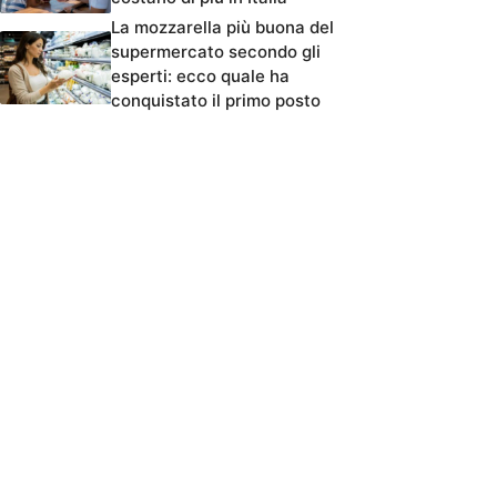
La mozzarella più buona del
supermercato secondo gli
esperti: ecco quale ha
conquistato il primo posto