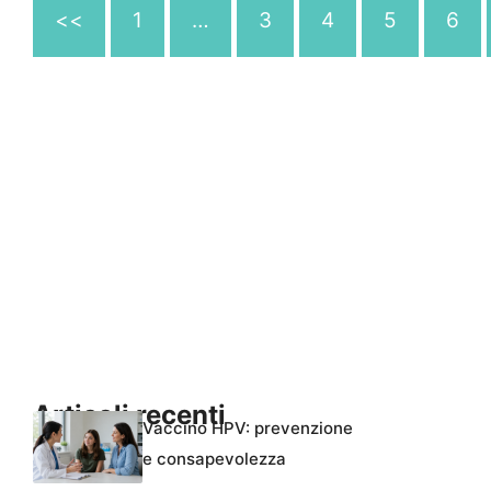
<<
1
…
3
4
5
6
Articoli recenti
Vaccino HPV: prevenzione
e consapevolezza