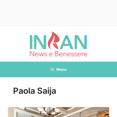
Vai
al
contenuto
Menu
Paola Saija