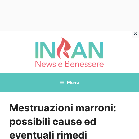
Vai
al
contenuto
Menu
Mestruazioni marroni:
possibili cause ed
eventuali rimedi