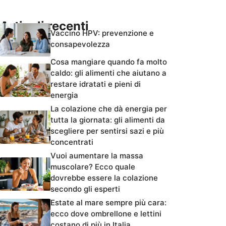
Articoli recenti
Vaccino HPV: prevenzione e
consapevolezza
Cosa mangiare quando fa molto
caldo: gli alimenti che aiutano a
restare idratati e pieni di
energia
La colazione che dà energia per
tutta la giornata: gli alimenti da
scegliere per sentirsi sazi e più
concentrati
Vuoi aumentare la massa
muscolare? Ecco quale
dovrebbe essere la colazione
secondo gli esperti
Estate al mare sempre più cara:
ecco dove ombrellone e lettini
costano di più in Italia