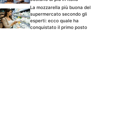
La mozzarella più buona del
supermercato secondo gli
esperti: ecco quale ha
conquistato il primo posto