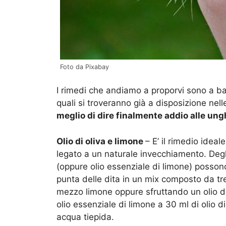
Foto da Pixabay
I rimedi che andiamo a proporvi sono a base
quali si troveranno già a disposizione ne
meglio di dire finalmente addio alle ung
Olio di oliva e limone
– E’ il rimedio idea
legato a un naturale invecchiamento. Degli
(oppure olio essenziale di limone) posso
punta delle dita in un mix composto da tre 
mezzo limone oppure sfruttando un olio d
olio essenziale di limone a 30 ml di olio di
acqua tiepida.