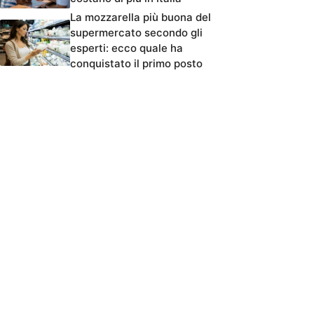
La mozzarella più buona del
supermercato secondo gli
esperti: ecco quale ha
conquistato il primo posto