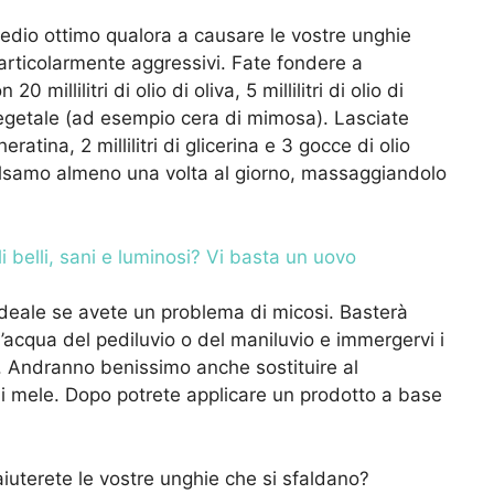
medio ottimo qualora a causare le vostre unghie
particolarmente aggressivi. Fate fondere a
millilitri di olio di oliva, 5 millilitri di olio di
 vegetale (ad esempio cera di mimosa). Lasciate
atina, 2 millilitri di glicerina e 3 gocce di olio
balsamo almeno una volta al giorno, massaggiandolo
i belli, sani e luminosi? Vi basta un uovo
 ideale se avete un problema di micosi. Basterà
l’acqua del pediluvio o del maniluvio e immergervi i
i. Andranno benissimo anche sostituire al
di mele. Dopo potrete applicare un prodotto a base
iuterete le vostre unghie che si sfaldano?