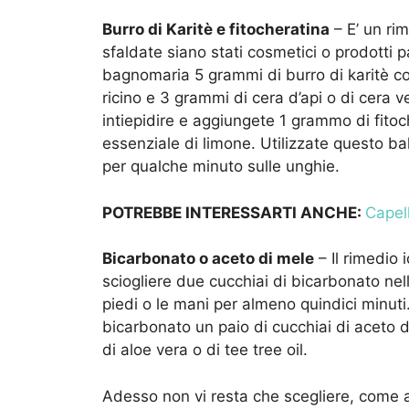
Burro di Karitè e fitocheratina
– E’ un ri
sfaldate siano stati cosmetici o prodotti 
bagnomaria 5 grammi di burro di karitè con 20 
ricino e 3 grammi di cera d’api o di cera
intiepidire e aggiungete 1 grammo di fitocher
essenziale di limone. Utilizzate questo 
per qualche minuto sulle unghie.
POTREBBE INTERESSARTI ANCHE:
Capell
Bicarbonato o aceto di mele
– Il rimedio
sciogliere due cucchiai di bicarbonato nel
piedi o le mani per almeno quindici minut
bicarbonato un paio di cucchiai di aceto 
di aloe vera o di tee tree oil.
Adesso non vi resta che scegliere, come a