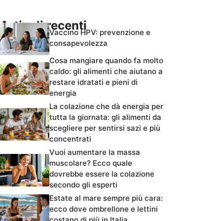
Articoli recenti
Vaccino HPV: prevenzione e
consapevolezza
Cosa mangiare quando fa molto
caldo: gli alimenti che aiutano a
restare idratati e pieni di
energia
La colazione che dà energia per
tutta la giornata: gli alimenti da
scegliere per sentirsi sazi e più
concentrati
Vuoi aumentare la massa
muscolare? Ecco quale
dovrebbe essere la colazione
secondo gli esperti
Estate al mare sempre più cara:
ecco dove ombrellone e lettini
costano di più in Italia