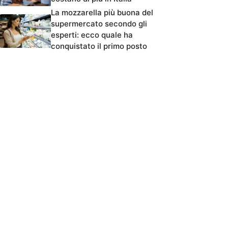
La mozzarella più buona del
supermercato secondo gli
esperti: ecco quale ha
conquistato il primo posto