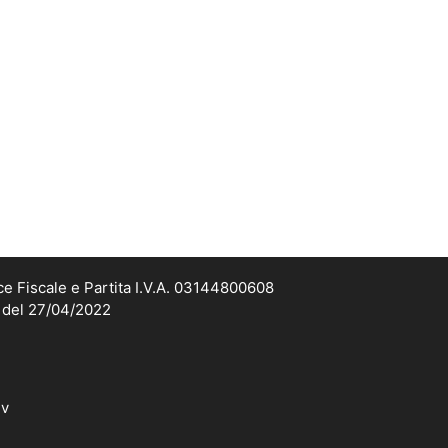
ce Fiscale e Partita I.V.A. 03144800608
2 del 27/04/2022
dv