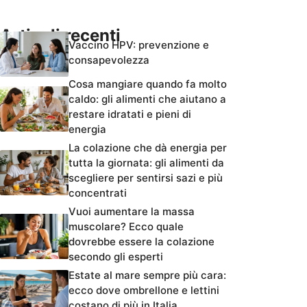
Articoli recenti
Vaccino HPV: prevenzione e
consapevolezza
Cosa mangiare quando fa molto
caldo: gli alimenti che aiutano a
restare idratati e pieni di
energia
La colazione che dà energia per
tutta la giornata: gli alimenti da
scegliere per sentirsi sazi e più
concentrati
Vuoi aumentare la massa
muscolare? Ecco quale
dovrebbe essere la colazione
secondo gli esperti
Estate al mare sempre più cara:
ecco dove ombrellone e lettini
costano di più in Italia