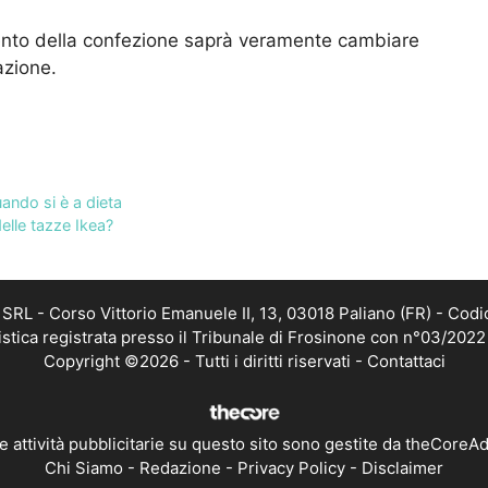
ento della confezione saprà veramente cambiare
azione.
ando si è a dieta
elle tazze Ikea?
RL - Corso Vittorio Emanuele II, 13, 03018 Paliano (FR) - Codi
istica registrata presso il Tribunale di Frosinone con n°03/202
Copyright ©2026 - Tutti i diritti riservati -
Contattaci
e attività pubblicitarie su questo sito sono gestite da theCoreA
Chi Siamo
-
Redazione
-
Privacy Policy
-
Disclaimer