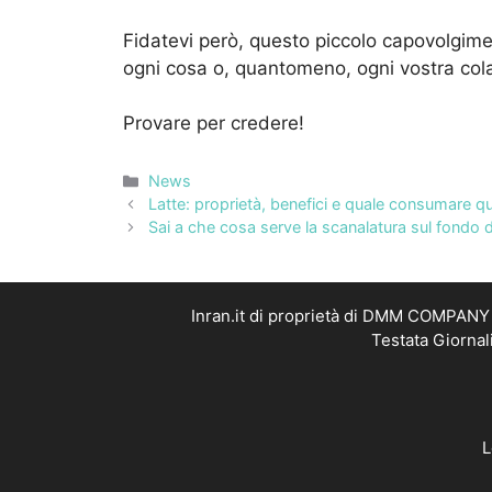
Fidatevi però, questo piccolo capovolgim
ogni cosa o, quantomeno, ogni vostra col
Provare per credere!
Categorie
News
Latte: proprietà, benefici e quale consumare qu
Sai a che cosa serve la scanalatura sul fondo d
Inran.it di proprietà di DMM COMPANY S
Testata Giornal
L