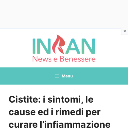
Vai
al
contenuto
Menu
Cistite: i sintomi, le
cause ed i rimedi per
curare l’infiammazione