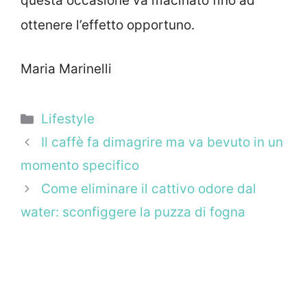
questa occasione va macinato fino ad
ottenere l’effetto opportuno.
Maria Marinelli
Categorie
Lifestyle
Il caffè fa dimagrire ma va bevuto in un
momento specifico
Come eliminare il cattivo odore dal
water: sconfiggere la puzza di fogna