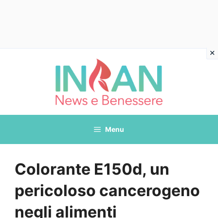
Vai
al
contenuto
Menu
Colorante E150d, un
pericoloso cancerogeno
negli alimenti