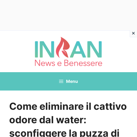
Vai
al
contenuto
Menu
Come eliminare il cattivo
odore dal water:
sconfiggere la puzza di