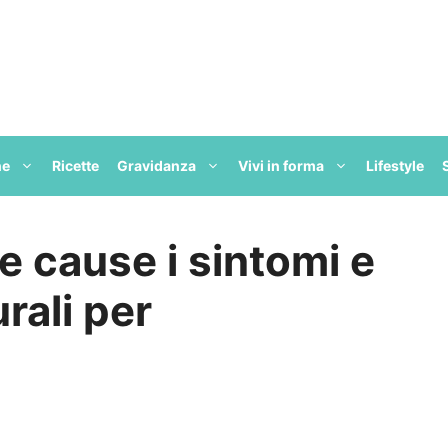
ne
Ricette
Gravidanza
Vivi in forma
Lifestyle
le cause i sintomi e
urali per