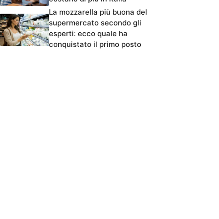
La mozzarella più buona del
supermercato secondo gli
esperti: ecco quale ha
conquistato il primo posto