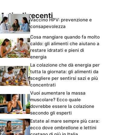
Articoli recenti
Vaccino HPV: prevenzione e
consapevolezza
Cosa mangiare quando fa molto
caldo: gli alimenti che aiutano a
restare idratati e pieni di
energia
La colazione che dà energia per
tutta la giornata: gli alimenti da
scegliere per sentirsi sazi e più
concentrati
Vuoi aumentare la massa
muscolare? Ecco quale
dovrebbe essere la colazione
secondo gli esperti
Estate al mare sempre più cara:
ecco dove ombrellone e lettini
costano di più in Italia