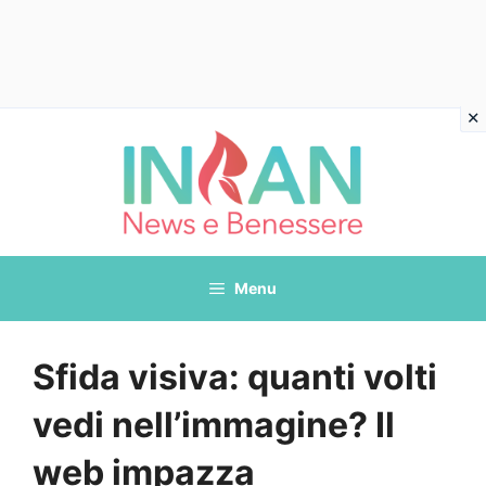
Vai
al
contenuto
Menu
Sfida visiva: quanti volti
vedi nell’immagine? Il
web impazza