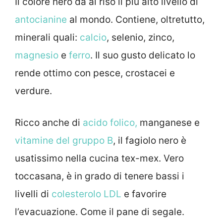
Il colore nero dà al riso il più alto livello di
antocianine
al mondo. Contiene, oltretutto,
minerali quali:
calcio
, selenio, zinco,
magnesio
e
ferro
. Il suo gusto delicato lo
rende ottimo con pesce, crostacei e
verdure.
Ricco anche di
acido folico,
manganese e
vitamine del gruppo B
, il fagiolo nero è
usatissimo nella cucina tex-mex. Vero
toccasana, è in grado di tenere bassi i
livelli di
colesterolo LDL
e favorire
l’evacuazione. Come il pane di segale.