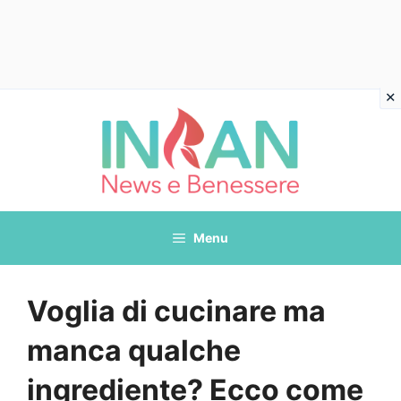
Vai
al
contenuto
Menu
Voglia di cucinare ma
manca qualche
ingrediente? Ecco come