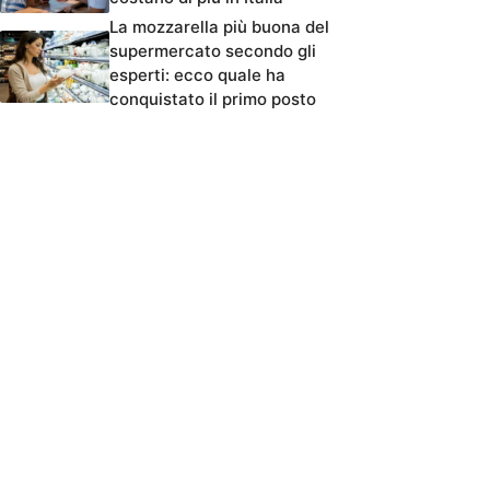
La mozzarella più buona del
supermercato secondo gli
esperti: ecco quale ha
conquistato il primo posto