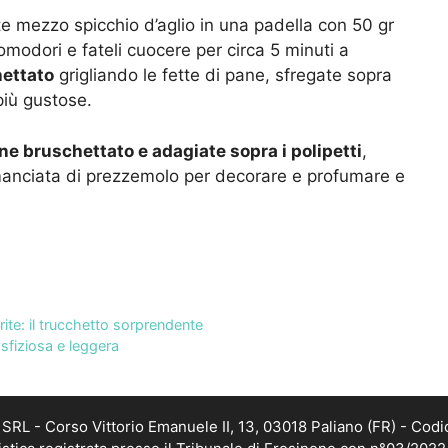
te mezzo spicchio d’aglio in una padella con 50 gr
pomodori e fateli cuocere per circa 5 minuti a
ettato
grigliando le fette di pane, sfregate sopra
 più gustose.
ne bruschettato e adagiate sopra i polipetti
,
a manciata di prezzemolo per decorare e profumare e
te: il trucchetto sorprendente
 sfiziosa e leggera
RL - Corso Vittorio Emanuele II, 13, 03018 Paliano (FR) - Codi