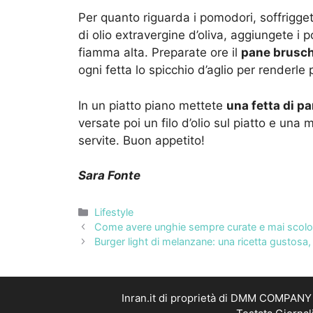
Per quanto riguarda i pomodori, soffrigge
di olio extravergine d’oliva, aggiungete i 
fiamma alta. Preparate ore il
pane brusch
ogni fetta lo spicchio d’aglio per renderle
In un piatto piano mettete
una fetta di pa
versate poi un filo d’olio sul piatto e un
servite. Buon appetito!
Sara Fonte
Categorie
Lifestyle
Come avere unghie sempre curate e mai scolori
Burger light di melanzane: una ricetta gustosa,
Inran.it di proprietà di DMM COMPANY S