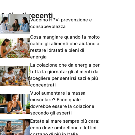
Articoli recenti
Vaccino HPV: prevenzione e
consapevolezza
Cosa mangiare quando fa molto
caldo: gli alimenti che aiutano a
restare idratati e pieni di
energia
La colazione che dà energia per
tutta la giornata: gli alimenti da
scegliere per sentirsi sazi e più
concentrati
Vuoi aumentare la massa
muscolare? Ecco quale
dovrebbe essere la colazione
secondo gli esperti
Estate al mare sempre più cara:
ecco dove ombrellone e lettini
costano di più in Italia