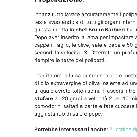
Innanzitutto lavate accuratamente i polip
testa svuotandola di tutti gli organi intern
questa ricetta lo
chef Bruno Barbieri
ha u
Dopo aver inserito la lama per impastare a
capperi, l’aglio, le olive, sale e pepe e 50
secondi la velocità 13. Otterrete un
profu
riempire le teste dei polipetti.
Inserite ora la lama per mescolare e mett
di olio extravergine di oliva insieme ad u
al quale avrete tolto i semi. Trascorsi i tr
stufare
a 120 gradi a velocità 2 per 10 m
pomodorini saltati a parte e fate cuocere il
aggiustando di sale e pepe.
Potrebbe interessarti anche:
Zucchine ri