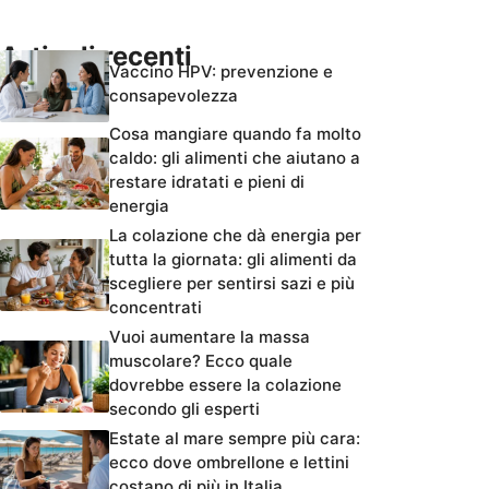
Articoli recenti
Vaccino HPV: prevenzione e
consapevolezza
Cosa mangiare quando fa molto
caldo: gli alimenti che aiutano a
restare idratati e pieni di
energia
La colazione che dà energia per
tutta la giornata: gli alimenti da
scegliere per sentirsi sazi e più
concentrati
Vuoi aumentare la massa
muscolare? Ecco quale
dovrebbe essere la colazione
secondo gli esperti
Estate al mare sempre più cara:
ecco dove ombrellone e lettini
costano di più in Italia