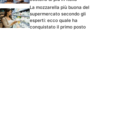
La mozzarella più buona del
supermercato secondo gli
esperti: ecco quale ha
conquistato il primo posto