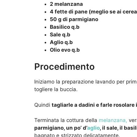
2 melanzana
4 fette di pane (meglio se ai cerea
50 g di parmigiano
Basilico q.b
Sale q.b
Aglio q.b
Olio evo q.b
Procedimento
Iniziamo la preparazione lavando per pri
togliere la buccia.
Quindi
tagliarle a dadini e farle rosolare
Terminata la cottura della
melanzana,
vers
parmigiano, un po’ d’
aglio
, il sale, il ba
bagnato e strizzato delicatamente.