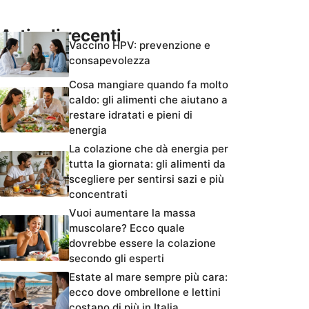
Articoli recenti
Vaccino HPV: prevenzione e
consapevolezza
Cosa mangiare quando fa molto
caldo: gli alimenti che aiutano a
restare idratati e pieni di
energia
La colazione che dà energia per
tutta la giornata: gli alimenti da
scegliere per sentirsi sazi e più
concentrati
Vuoi aumentare la massa
muscolare? Ecco quale
dovrebbe essere la colazione
secondo gli esperti
Estate al mare sempre più cara:
ecco dove ombrellone e lettini
costano di più in Italia