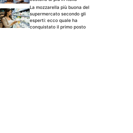
La mozzarella più buona del
supermercato secondo gli
esperti: ecco quale ha
conquistato il primo posto