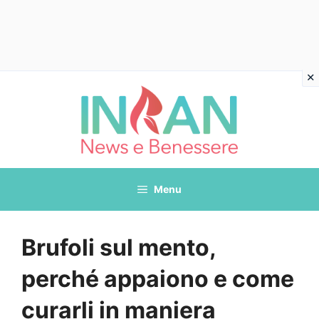
Vai
al
contenuto
Menu
Brufoli sul mento,
perché appaiono e come
curarli in maniera