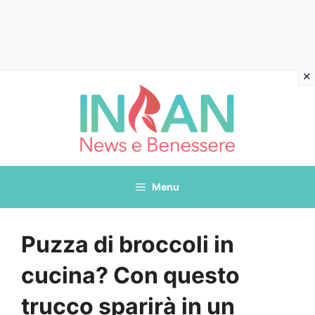
Vai
al
contenuto
Menu
Puzza di broccoli in
cucina? Con questo
trucco sparirà in un