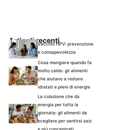
Articoli recenti
Vaccino HPV: prevenzione
e consapevolezza
Cosa mangiare quando fa
molto caldo: gli alimenti
che aiutano a restare
idratati e pieni di energia
La colazione che dà
energia per tutta la
giornata: gli alimenti da
scegliere per sentirsi sazi
e più concentrati