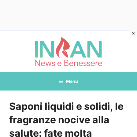
Vai
al
contenuto
Menu
Saponi liquidi e solidi, le
fragranze nocive alla
salute: fate molta