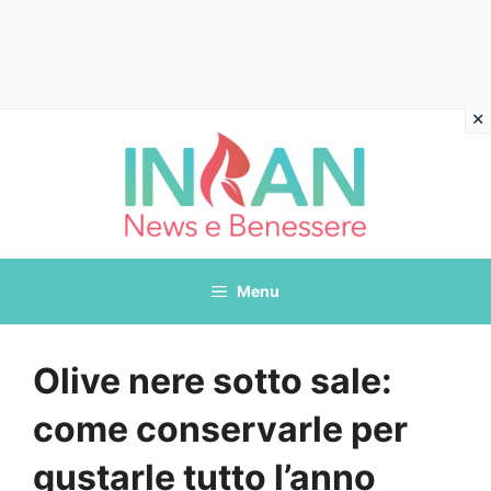
Vai
al
contenuto
Menu
Olive nere sotto sale:
come conservarle per
gustarle tutto l’anno