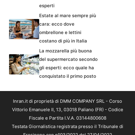
esperti
Estate al mare sempre più
cara: ecco dove
ombrellone e lettini
costano di più in Italia
La mozzarella più buona
del supermercato secondo
gli esperti: ecco quale ha
conquistato il primo posto
Inran.it di proprietà di DMM COMPANY SRL - Corso
Vittorio Emanuele II, 13, 03018 Paliano (FR) - Codice
Fiscale e Partita I.V.A. 03144800608
Testata Giornalistica registrata presso il Tribunale di
Frosinone con n°03/2022 del 27/04/2022