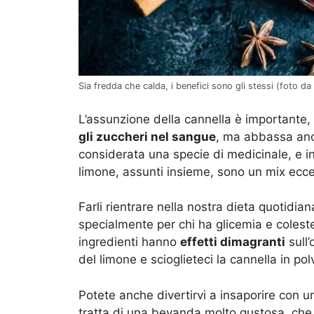
Sia fredda che calda, i benefici sono gli stessi (foto d
L’assunzione della cannella è importante
gli zuccheri nel sangue
, ma abbassa anch
considerata una specie di medicinale, e in
limone, assunti insieme, sono un mix eccel
Farli rientrare nella nostra dieta quotidi
specialmente per chi ha glicemia e coleste
ingredienti hanno
effetti dimagranti
sull’
del limone e scioglieteci la cannella in po
Potete anche divertirvi a insaporire con un
tratta di una bevanda molto gustosa, che