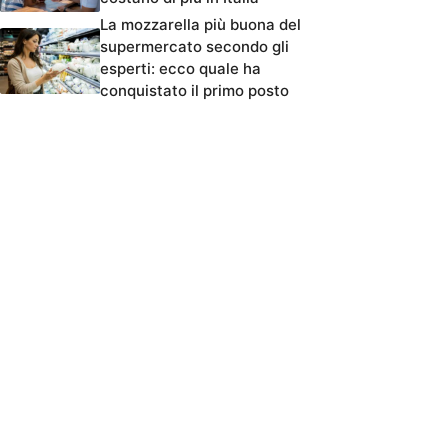
La mozzarella più buona del
supermercato secondo gli
esperti: ecco quale ha
conquistato il primo posto