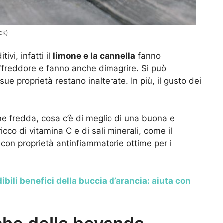
ck)
ivi, infatti il
limone e la cannella
fanno
affreddore e fanno anche dimagrire. Si può
ue proprietà restano inalterate. In più, il gusto dei
e fredda, cosa c’è di meglio di una buona e
ricco di vitamina C e di sali minerali, come il
 con proprietà antinfiammatorie ottime per i
dibili benefici della buccia d’arancia: aiuta con
che della bevanda