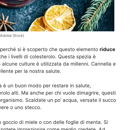
a Adobe Stock)
, perché si è scoperto che questo elemento
riduce
e i livelli di colesterolo. Questa spezia è
 alcune culture è utilizzata da millenni. Cannella e
lente per la nostra salute.
ana è un buon modo per restare in salute,
rolo alti. Ma anche per chi vuole dimagrire, questi
organismo. Scaldate un po’ acqua, versate il succo
lvere o uno stecco.
 goccio di miele o con delle foglie di menta. Si
 potete impreziosire come meglio credete. Ad