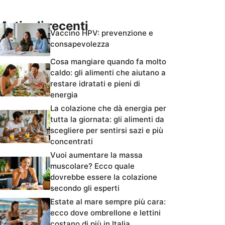
Articoli recenti
Vaccino HPV: prevenzione e
consapevolezza
Cosa mangiare quando fa molto
caldo: gli alimenti che aiutano a
restare idratati e pieni di
energia
La colazione che dà energia per
tutta la giornata: gli alimenti da
scegliere per sentirsi sazi e più
concentrati
Vuoi aumentare la massa
muscolare? Ecco quale
dovrebbe essere la colazione
secondo gli esperti
Estate al mare sempre più cara:
ecco dove ombrellone e lettini
costano di più in Italia