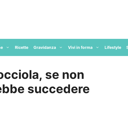
ne
Ricette
Gravidanza
Vivi in forma
Lifestyle
occiola, se non
rebbe succedere