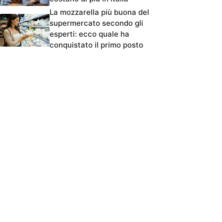
La mozzarella più buona del
supermercato secondo gli
esperti: ecco quale ha
conquistato il primo posto