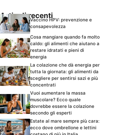
Articoli recenti
Vaccino HPV: prevenzione e
consapevolezza
Cosa mangiare quando fa molto
caldo: gli alimenti che aiutano a
restare idratati e pieni di
energia
La colazione che dà energia per
tutta la giornata: gli alimenti da
scegliere per sentirsi sazi e più
concentrati
Vuoi aumentare la massa
muscolare? Ecco quale
dovrebbe essere la colazione
secondo gli esperti
Estate al mare sempre più cara:
ecco dove ombrellone e lettini
costano di più in Italia