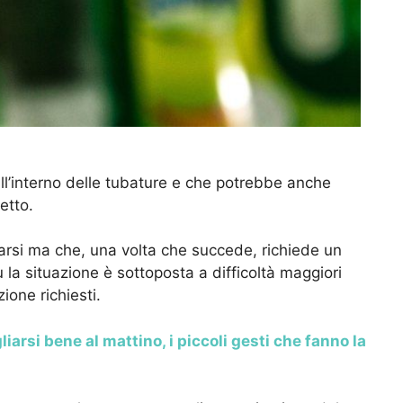
ll’interno delle tubature e che potrebbe anche
etto.
arsi ma che, una volta che succede, richiede un
 la situazione è sottoposta a difficoltà maggiori
ione richiesti.
arsi bene al mattino, i piccoli gesti che fanno la