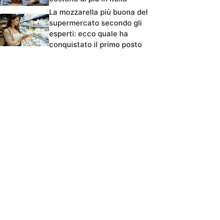
La mozzarella più buona del
supermercato secondo gli
esperti: ecco quale ha
conquistato il primo posto