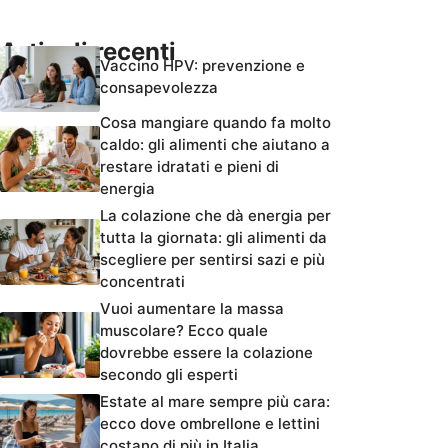
Articoli recenti
Vaccino HPV: prevenzione e
consapevolezza
Cosa mangiare quando fa molto
caldo: gli alimenti che aiutano a
restare idratati e pieni di
energia
La colazione che dà energia per
tutta la giornata: gli alimenti da
scegliere per sentirsi sazi e più
concentrati
Vuoi aumentare la massa
muscolare? Ecco quale
dovrebbe essere la colazione
secondo gli esperti
Estate al mare sempre più cara:
ecco dove ombrellone e lettini
costano di più in Italia