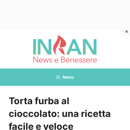
Vai
al
contenuto
Menu
Torta furba al
cioccolato: una ricetta
facile e veloce