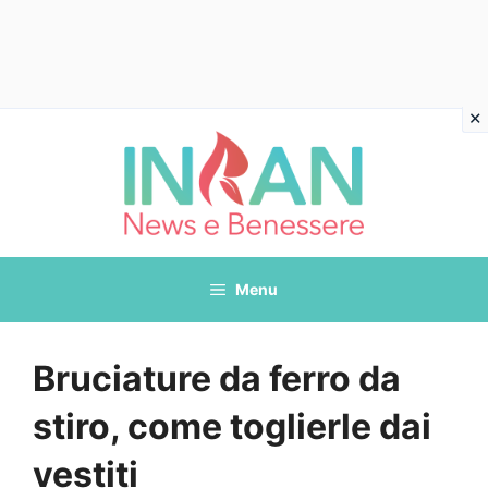
Vai
al
contenuto
Menu
Bruciature da ferro da
stiro, come toglierle dai
vestiti