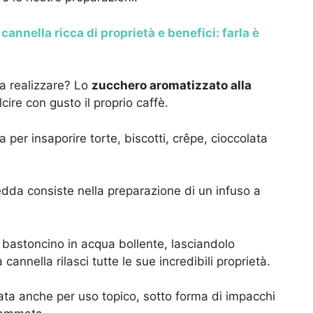
cannella ricca di proprietà e benefici: farla è
a realizzare? Lo
zucchero aromatizzato alla
cire con gusto il proprio caffè.
 per insaporire torte, biscotti, crêpe, cioccolata
edda consiste nella preparazione di un infuso a
 bastoncino in acqua bollente, lasciandolo
annella rilasci tutte le sue incredibili proprietà.
zata anche per uso topico, sotto forma di impacchi