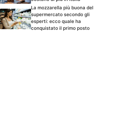
La mozzarella più buona del
supermercato secondo gli
esperti: ecco quale ha
conquistato il primo posto