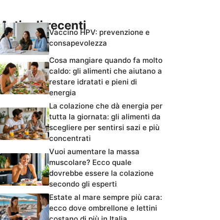
Articoli recenti
Vaccino HPV: prevenzione e
consapevolezza
Cosa mangiare quando fa molto
caldo: gli alimenti che aiutano a
restare idratati e pieni di
energia
La colazione che dà energia per
tutta la giornata: gli alimenti da
scegliere per sentirsi sazi e più
concentrati
Vuoi aumentare la massa
muscolare? Ecco quale
dovrebbe essere la colazione
secondo gli esperti
Estate al mare sempre più cara:
ecco dove ombrellone e lettini
costano di più in Italia