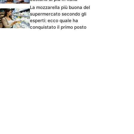
La mozzarella più buona del
supermercato secondo gli
esperti: ecco quale ha
conquistato il primo posto