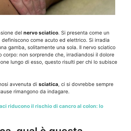
ssione del
nervo sciatico
. Si presenta come un
 definiscono come acuto ed elettrico. Si irradia
una gamba, solitamente una sola. Il nervo sciatico
ro corpo: non sorprende che, irradiandosi il dolore
ne lungo di esso, questo risulti per chi lo subisce
gnosi avvenuta di
sciatica
, ci si dovrebbe sempre
e cause rimangono da indagare.
aci riducono il rischio di cancro al colon: lo
ica, qual è questa