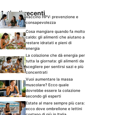
Articoli recenti
Vaccino HPV: prevenzione e
consapevolezza
Cosa mangiare quando fa molto
caldo: gli alimenti che aiutano a
restare idratati e pieni di
energia
La colazione che dà energia per
tutta la giornata: gli alimenti da
scegliere per sentirsi sazi e più
concentrati
Vuoi aumentare la massa
muscolare? Ecco quale
dovrebbe essere la colazione
secondo gli esperti
Estate al mare sempre più cara:
ecco dove ombrellone e lettini
costano di più in Italia