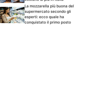
La mozzarella più buona del
supermercato secondo gli
esperti: ecco quale ha
conquistato il primo posto