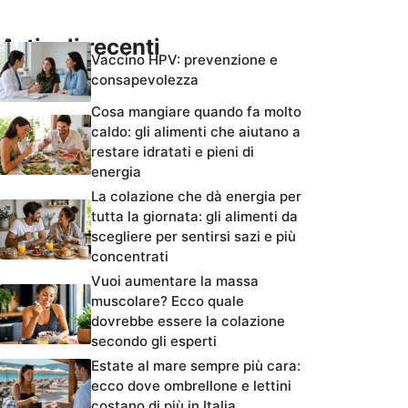
Articoli recenti
Vaccino HPV: prevenzione e
consapevolezza
Cosa mangiare quando fa molto
caldo: gli alimenti che aiutano a
restare idratati e pieni di
energia
La colazione che dà energia per
tutta la giornata: gli alimenti da
scegliere per sentirsi sazi e più
concentrati
Vuoi aumentare la massa
muscolare? Ecco quale
dovrebbe essere la colazione
secondo gli esperti
Estate al mare sempre più cara:
ecco dove ombrellone e lettini
costano di più in Italia