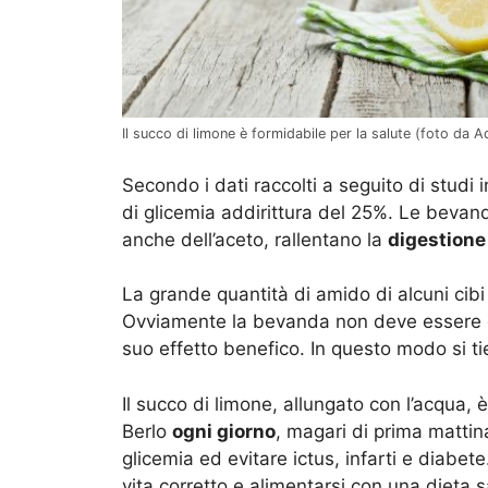
Il succo di limone è formidabile per la salute (foto da 
Secondo i dati raccolti a seguito di studi in
di glicemia addirittura del 25%. Le bevan
anche dell’aceto, rallentano la
digestione
La grande quantità di amido di alcuni cib
Ovviamente la bevanda non deve essere gus
suo effetto benefico. In questo modo si tie
Il succo di limone, allungato con l’acqua,
Berlo
ogni giorno
, magari di prima mattin
glicemia ed evitare ictus, infarti e diabe
vita corretto e alimentarsi con una dieta 