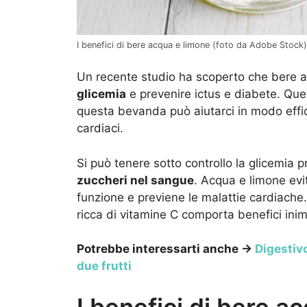
I benefici di bere acqua e limone (foto da Adobe Stock)
Un recente studio ha scoperto che bere a
glicemia
e prevenire ictus e diabete. Quest
questa bevanda può aiutarci in modo effic
cardiaci.
Si può tenere sotto controllo la glicemia 
zuccheri nel sangue
. Acqua e limone evit
funzione e previene le malattie cardiache.
ricca di vitamine C comporta benefici inim
Potrebbe interessarti anche →
Digestiv
due frutti
I benefici di bere ac