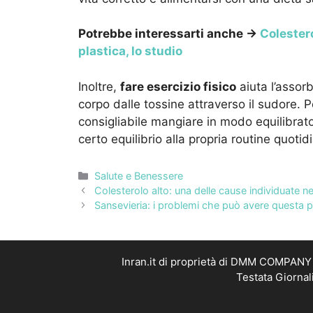
Potrebbe interessarti anche →
Colestero
plastica, lo studio
Inoltre,
fare esercizio fisico
aiuta l’assorb
corpo dalle tossine attraverso il sudore. Pe
consigliabile mangiare in modo equilibrato
certo equilibrio alla propria routine quotid
Categorie
Salute e Benessere
Colesterolo alto: una delle cause individuate nel
Sansevieria: i problemi che può avere questa 
Inran.it di proprietà di DMM COMPANY S
Testata Giornal