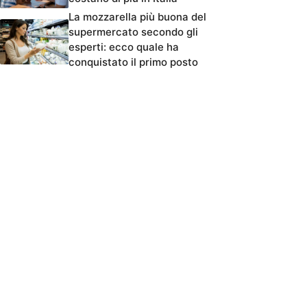
La mozzarella più buona del
supermercato secondo gli
esperti: ecco quale ha
conquistato il primo posto