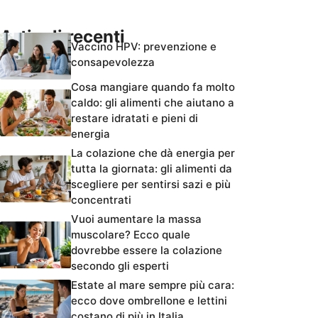
Articoli recenti
Vaccino HPV: prevenzione e
consapevolezza
Cosa mangiare quando fa molto
caldo: gli alimenti che aiutano a
restare idratati e pieni di
energia
La colazione che dà energia per
tutta la giornata: gli alimenti da
scegliere per sentirsi sazi e più
concentrati
Vuoi aumentare la massa
muscolare? Ecco quale
dovrebbe essere la colazione
secondo gli esperti
Estate al mare sempre più cara:
ecco dove ombrellone e lettini
costano di più in Italia