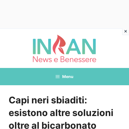
Vai
al
contenuto
Menu
Capi neri sbiaditi:
esistono altre soluzioni
oltre al bicarbonato