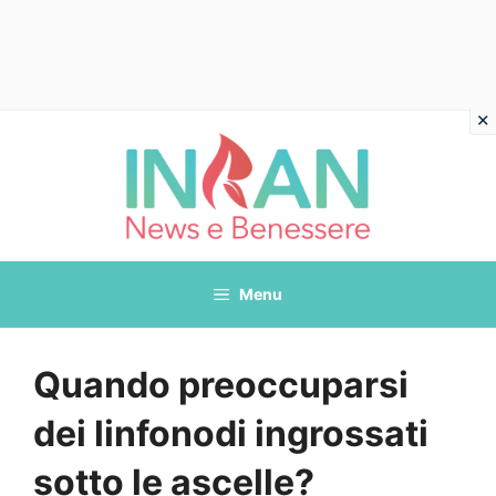
Vai
al
contenuto
Menu
Quando preoccuparsi
dei linfonodi ingrossati
sotto le ascelle?