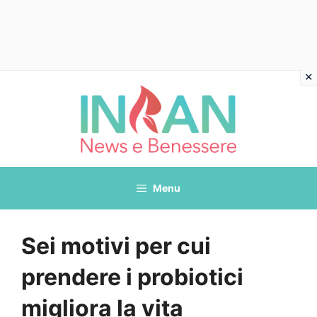
Vai
al
contenuto
Menu
Sei motivi per cui
prendere i probiotici
migliora la vita