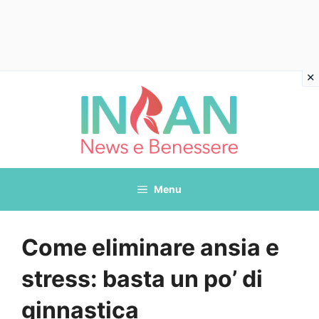
Vai
al
contenuto
Menu
Come eliminare ansia e
stress: basta un po’ di
ginnastica