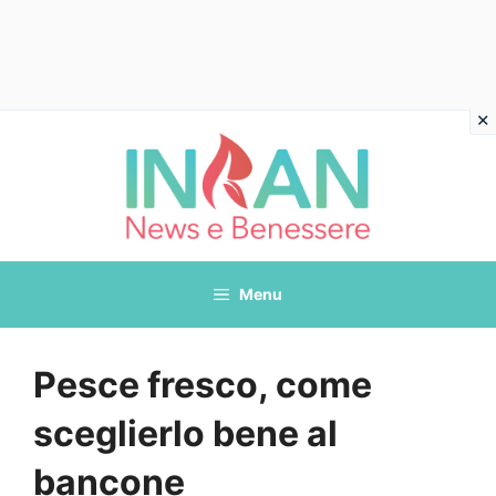
Vai
al
contenuto
Menu
Pesce fresco, come
sceglierlo bene al
bancone