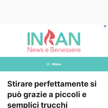
Vai
al
contenuto
Menu
Stirare perfettamente si
può grazie a piccoli e
semplici trucchi