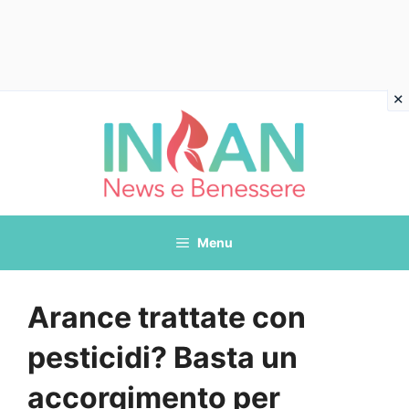
Vai
al
contenuto
Menu
Arance trattate con
pesticidi? Basta un
accorgimento per