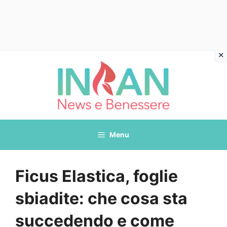
Vai
al
contenuto
Menu
Ficus Elastica, foglie
sbiadite: che cosa sta
succedendo e come