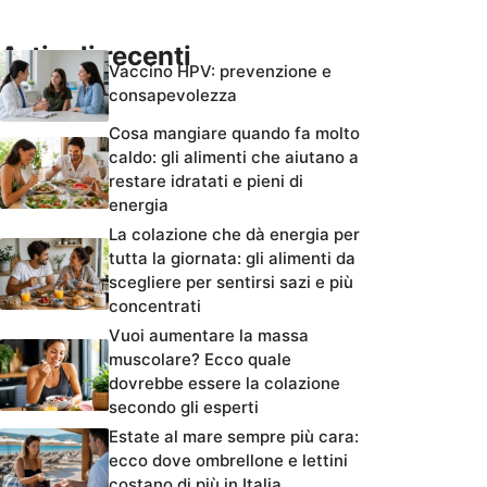
Articoli recenti
Vaccino HPV: prevenzione e
consapevolezza
Cosa mangiare quando fa molto
caldo: gli alimenti che aiutano a
restare idratati e pieni di
energia
La colazione che dà energia per
tutta la giornata: gli alimenti da
scegliere per sentirsi sazi e più
concentrati
Vuoi aumentare la massa
muscolare? Ecco quale
dovrebbe essere la colazione
secondo gli esperti
Estate al mare sempre più cara:
ecco dove ombrellone e lettini
costano di più in Italia