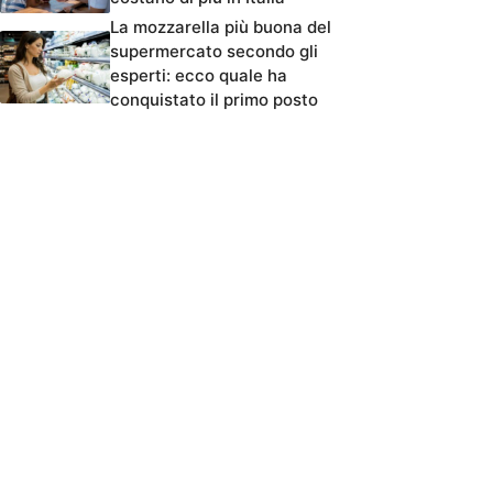
La mozzarella più buona del
supermercato secondo gli
esperti: ecco quale ha
conquistato il primo posto