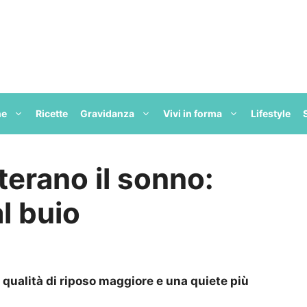
ne
Ricette
Gravidanza
Vivi in forma
Lifestyle
lterano il sonno:
l buio
a qualità di riposo maggiore e una quiete più