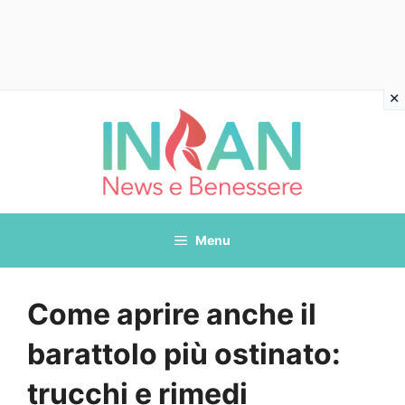
Vai
al
contenuto
Menu
Come aprire anche il
barattolo più ostinato:
trucchi e rimedi