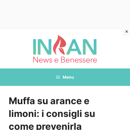
Vai
al
contenuto
Menu
Muffa su arance e
limoni: i consigli su
come prevenirla