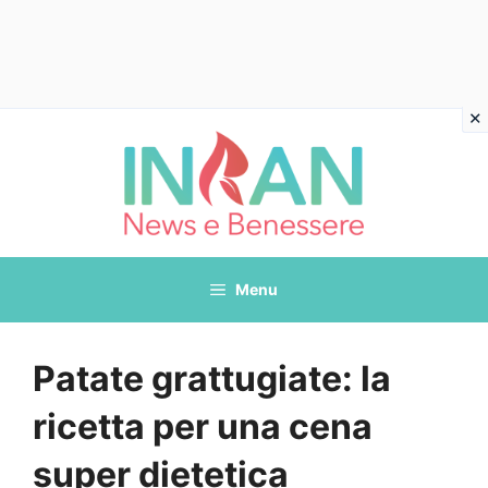
Vai
al
contenuto
Menu
Patate grattugiate: la
ricetta per una cena
super dietetica