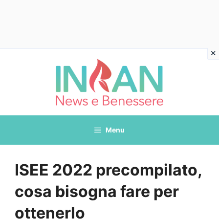
Vai
al
contenuto
Menu
ISEE 2022 precompilato,
cosa bisogna fare per
ottenerlo