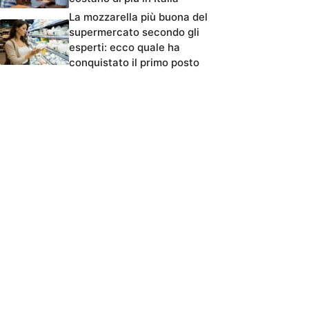
La mozzarella più buona del
supermercato secondo gli
esperti: ecco quale ha
conquistato il primo posto