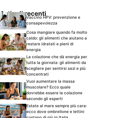
Articoli recenti
Vaccino HPV: prevenzione e
consapevolezza
Cosa mangiare quando fa molto
caldo: gli alimenti che aiutano a
restare idratati e pieni di
energia
La colazione che dà energia per
tutta la giornata: gli alimenti da
scegliere per sentirsi sazi e più
concentrati
Vuoi aumentare la massa
muscolare? Ecco quale
dovrebbe essere la colazione
secondo gli esperti
Estate al mare sempre più cara:
ecco dove ombrellone e lettini
costano di più in Italia