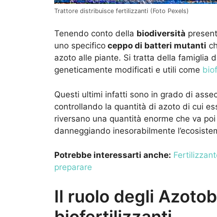
Trattore distribuisce fertilizzanti (Foto Pexels)
Tenendo conto della
biodiversità
presente
uno specifico
ceppo di batteri mutanti
ch
azoto alle piante. Si tratta della famiglia d
geneticamente modificati e utili come
biof
Questi ultimi infatti sono in grado di asse
controllando la quantità di azoto di cui ess
riversano una quantità enorme che va poi 
danneggiando inesorabilmente l’ecosiste
Potrebbe interessarti anche:
Fertilizzan
preparare
Il ruolo degli Azot
biofertilizzanti