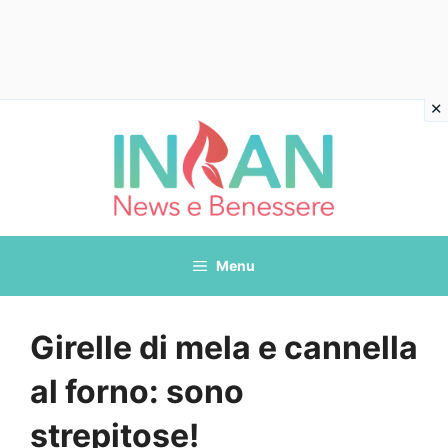
Vai
al
contenuto
Menu
Girelle di mela e cannella
al forno: sono
strepitose!