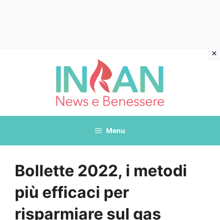
Vai
al
contenuto
Menu
Bollette 2022, i metodi
più efficaci per
risparmiare sul gas