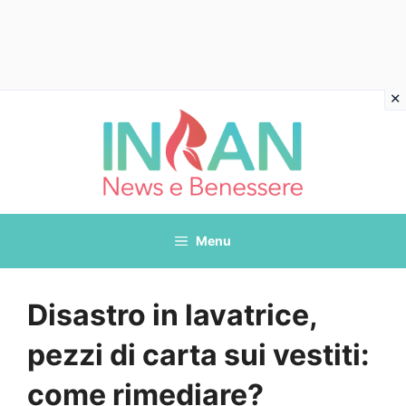
Vai
al
contenuto
Menu
Disastro in lavatrice,
pezzi di carta sui vestiti:
come rimediare?